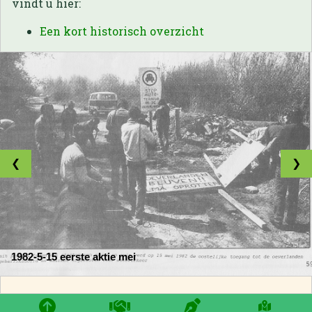
vindt u hier:
Een kort historisch overzicht
❮
❯
1982-5-15 eerste aktie mei